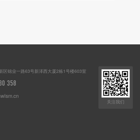
新区锦业一路63号新泽西大厦2栋1号楼603室
80 358
wlsm.cn
关注我们