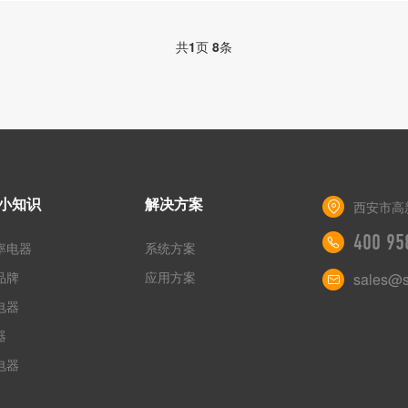
共
1
页
8
条
小知识
解决方案
西安市高
400 95
率电器
系统方案
品牌
应用方案
sales@s
电器
器
电器